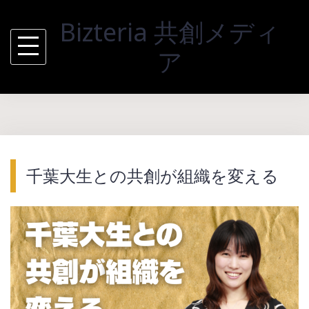
Skip
Bizteria 共創メディ
to
content
ア
千葉大生との共創が組織を変える