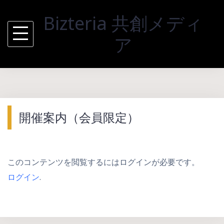
Skip
Bizteria 共創メディ
to
content
ア
開催案内（会員限定）
このコンテンツを閲覧するにはログインが必要です。
ログイン
.