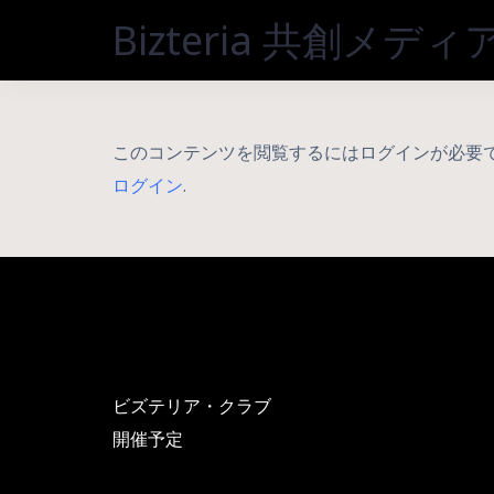
Skip
Bizteria 共創メディ
to
content
このコンテンツを閲覧するにはログインが必要
ログイン
.
ビズテリア・クラブ
開催予定